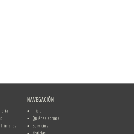
NAVEGACIÓN
leria
Inicio
nd
Quiénes somos
 Trimallas
Servicios
Noticias