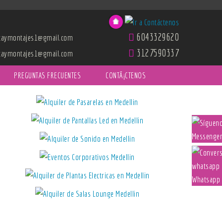
6043329620
icaymontajes1@gmail.com
3127590337
icaymontajes1@gmail.com
PREGUNTAS FRECUENTES
CONTÃ¡CTENOS
Messenge
Whatsapp