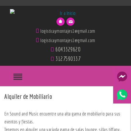
logisticaymontajes1@gmail.com
logisticaymontajes1@gmail.com
6043329620
3127590337
Alquiler de Mobiliario
En Sound and Music encuentre una alta gama de mobiliario para sus
eventos y fiestas.
Tenemos en alquiler una variada gama de salas lounge, sillas tiffany,