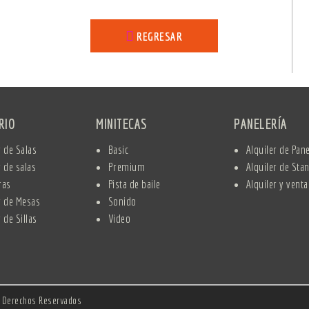
REGRESAR
ARIO
MINITECAS
PANELERÍA
r de Salas
Basic
Alquiler de Pane
r de salas
Premium
Alquiler de Sta
ras
Pista de baile
Alquiler y venta
r de Mesas
Sonido
 de Sillas
Video
s Derechos Reservados