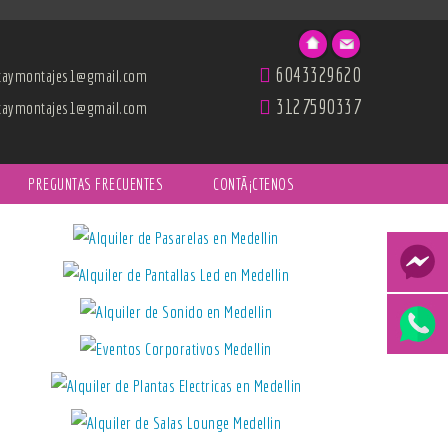
6043329620
icaymontajes1@gmail.com
3127590337
icaymontajes1@gmail.com
PREGUNTAS FRECUENTES
CONTÃ¡CTENOS