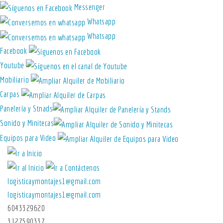
Messenger
Whatsapp
Whatsapp
Facebook
Youtube
Mobiliario
Carpas
Panelería y Stnads
Sonido y Minitecas
Equipos para Video
logisticaymontajes1@gmail.com
logisticaymontajes1@gmail.com
6043329620
3127590337